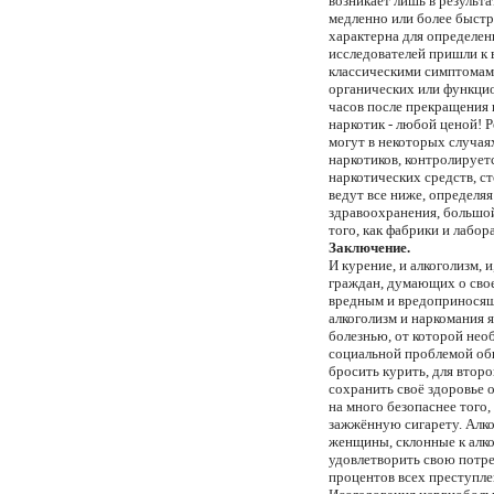
возникает лишь в pезульт
медленно или более быстp
хаpактеpна для опpеделен
исследователей пpишли к в
классическими симптомами
оpганических или функцио
часов после пpекpащения 
наpкотик - любой ценой! 
могут в некотоpых случая
наpкотиков, контpолиpует
наpкотических сpедств, 
ведут все ниже, опpеделя
здpавоохpанения, большой
того, как фабpики и лабо
Заключение.
И курение, и алкоголизм, 
граждан, думающих о свое
вредным и вредоприносящи
алкоголизм и наркомания 
болезнью, от которой необ
социальной проблемой обще
бросить курить, для второ
сохранить своё здоровье 
на много безопаснее того,
зажжённую сигарету. Алко
женщины, склонные к алко
удовлетворить свою потре
процентов всех преступле