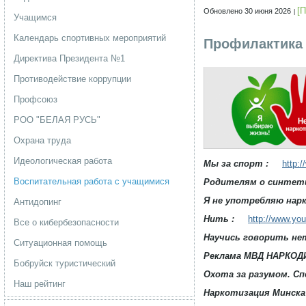
[
Обновлено 30 июня 2026
Учащимся
Календарь спортивных мероприятий
Профилактика 
Директива Президента №1
Противодействие коррупции
Профсоюз
РОО "БЕЛАЯ РУСЬ"
Охрана труда
Идеологическая работа
Мы за спорт :
http:
Воспитательная работа с учащимися
Родителям о синтети
Я не употребляю нарк
Антидопинг
Нить :
http://www.y
Все о кибербезопасности
Научись говорить нет
Ситуационная помощь
Реклама МВД НАРКОДИ
Бобруйск туристический
Охота за разумом. С
Наш рейтинг
Наркотизация Минска 