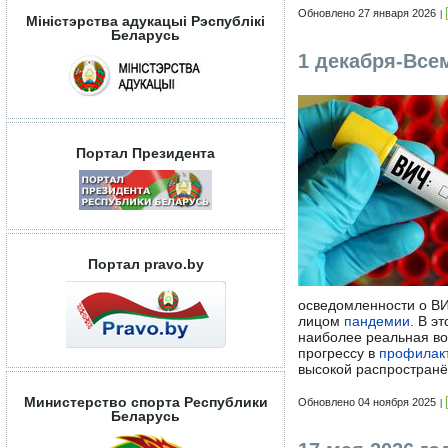
Обновлено 27 января 2026
Мiнiстэрства адукацыi Рэспублiкi
Беларусь
1 декабря-Вс
Портал Президента
Портал pravo.by
осведомленности о В
лицом
пандемии
. В э
наиболее реальная во
прогрессу в
профилак
высокой распространё
Министерство спорта Республики
Обновлено 04 ноября 2025
Беларусь