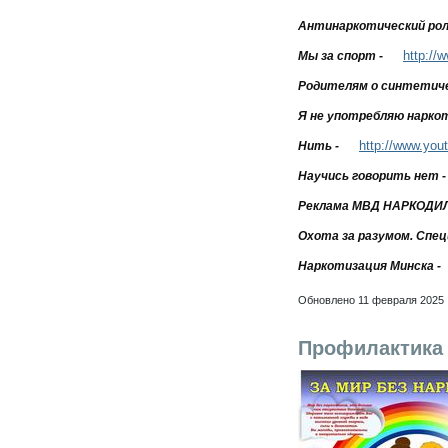
Антинаркотический рол
http:/
Мы за спорт -
Родителям о синтетиче
Я не употребляю наркот
http://www.yo
Нить -
Научись говорить нет -
Реклама МВД НАРКОДИЛ
Охота за разумом. Спе
Наркотизация Минска -
Обновлено 11 февраля 2025
Профилактика 