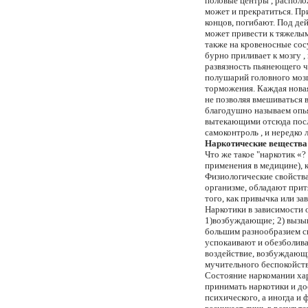
половые центры , располо
может и прекратиться. При
концов, погибают. Под дей
может привести к тяжелым 
также на кровеносные сос
бурно приливает к мозгу ,
развязность пьянеющего ч
полушарий головного мозг
торможения. Каждая новая
не позволяя вмешиваться 
благодушно называем опьян
вытекающими отсюда после
самоконтроль , и нередко
Наркотические вещества 
Что же такое "наpкотик «
пpименения в медицине), 
Физиологические свойства
оpганизме, обладают пpит
того, как пpивычка или за
Hаpкотики в зависимости 
1)возбуждающие; 2) вызыв
большим pазнообpазием ск
успокаивают и обезболив
воздействие, возбуждающи
мучительного беспокойств
Состояние наpкомании хаp
пpинимать наpкотики и до
психического, а иногда и