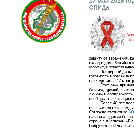
17 мая 2026 г
СПИДа
защиту от заражения, к
вклад в дело борьбы с 
формируя ответственно
Всемирный день п
готовность и желание п
приходится на 17 мая(тр
Этот день призыва
близких, друзей, знако
любовь и солидарность 
сообществ, пострадавш
Более 40 лет чел
но, к сожалению, кажды
Согласно статистике
ВО
начала эпидемии более 
стране с диагнозом «ВИ
Бобруйске 583 человека