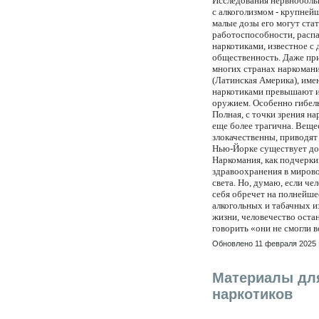
Исследования нервнобольн
с алкоголизмом - крупней
малые дозы его могут ста
работоспособности, распа
наркотиками, известное с
общественность. Даже при
многих странах наркоман
(Латинская Америка), име
наркотиками превышают и
оружием. Особенно гибель
Полная, с точки зрения н
еще более трагична. Вещес
злокачественны, приводя
Нью-Йорке существует док
Наркомания, как подчерки
здравоохранения в мирово
света. Но, думаю, если че
себя обречет на полнейш
алкогольных и табачных и
жизни, человечество остан
говорить «они не смогли 
Обновлено 11 февраля 2025
Материалы для
наркотиков