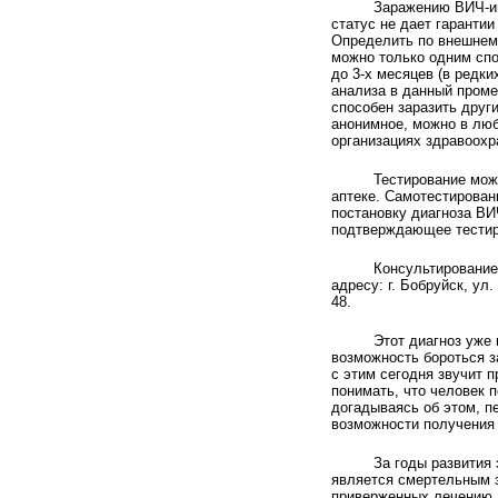
Заражению ВИЧ-ин
статус не дает гаранти
Определить по внешнему
можно только одним спо
до 3-х месяцев (в редк
анализа в данный проме
способен заразить друг
анонимное, можно в люб
организациях здравоохр
Тестирование мож
аптеке. Самотестирован
постановку диагноза ВИ
подтверждающее тестир
Консультирование
адресу: г. Бобруйск, ул
48.
Этот диагноз уже
возможность бороться з
с этим сегодня звучит 
понимать, что человек 
догадываясь об этом, 
возможности получения
За годы развития
является смертельным 
приверженных лечению а