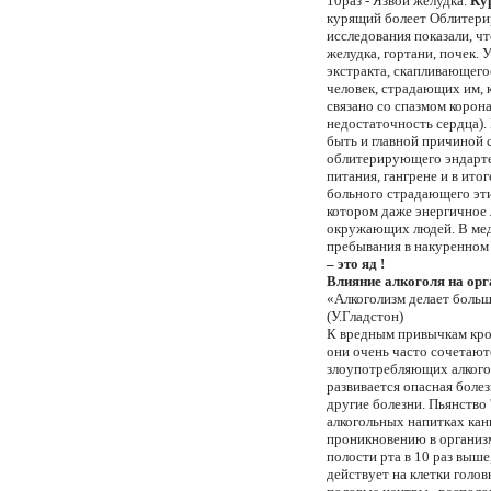
10раз - Язвой желудка.
Ку
курящий болеет Облитери
исследования показали, ч
желудка, гортани, почек. 
экстракта, скапливающегос
человек, страдающих им, 
связано со спазмом корон
недостаточность сердца).
быть и главной причиной 
облитерирующего эндарте
питания, гангрене и в ит
больного страдающего эти
котором даже энергичное 
окружающих людей. В мед
пребывания в накуренном 
– это яд !
Влияние алкоголя на орг
«Алкоголизм делает больше
(У.Гладстон)
К вредным привычкам кром
они очень часто сочетают
злоупотребляющих алкогол
развивается опасная болез
другие болезни. Пьянство 
алкогольных напитках кан
проникновению в организм
полости рта в 10 раз выше
действует на клетки голов