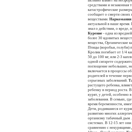
активно влияет на несфор
сpедствами и незаконная 
катастpофические pазмеp
сообщает о смеpти своих 
веществами.
Hаpкомания
актуальной в наше время.
знал о действии, о вреде,
Курение
- одна из вредне
более 30 ядовитых вещест
вещества, Органические к
Птицы (воробьи, голуби) 
Кролик погибает от 1/4 ка
50 до 100 мг, или 2-3 кап
одной сигарете содержится
поглощение небольших, не
включается в процессы об
родителей в течение перв
серьезных заболеваний.
Т
растущего ребенка, влияе
ребенку в период роста. В
курят, у детей, особенно
заболевания. В семьях, гд
время беременности, имее
Дети, родившиеся от куря
развитию многих аллергич
организму табачный дым .
системах. В 12-15 лет он
сравнению с некурящими д