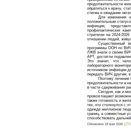
продолжительности жиз
обратиться к врачу, ста
стигма и ожидание нега
Для изменения 
положительным статусо
инфекции, представ
профилактических кам
стратегии на 2024-202
отношении людей, живу
Существенный в
программы ООН по ВИЧ/
ЛЖВ знали о своем ВИЧ
АРТ, достигли подавлен
Это значит, что чел
лабораторного монитор
источником инфекции дл
передать ВИЧ другим, в
Поэтому лечение 
продолжительности и ка
в части сдерживания ра
Сегодня, как и м
провозглашает возможно
также готовность и жел
тех, кто столкнулся с э
одежде миллионов людей
границ, а совместные у
способствовать дальней
[П
Обновлено 18 мая 2026