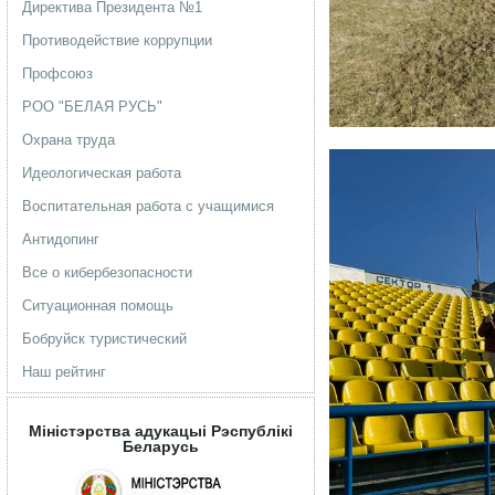
Директива Президента №1
Противодействие коррупции
Профсоюз
РОО "БЕЛАЯ РУСЬ"
Охрана труда
Идеологическая работа
Воспитательная работа с учащимися
Антидопинг
Все о кибербезопасности
Ситуационная помощь
Бобруйск туристический
Наш рейтинг
Мiнiстэрства адукацыi Рэспублiкi
Беларусь