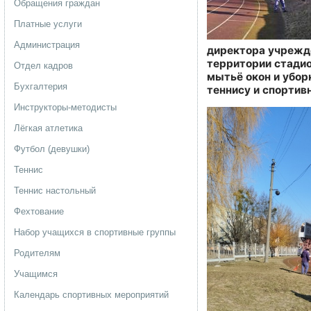
Обращения граждан
Платные услуги
Администрация
директора учрежде
территории стадио
Отдел кадров
мытьё окон и убор
Бухгалтерия
теннису и спортивн
Инструкторы-методисты
Лёгкая атлетика
Футбол (девушки)
Теннис
Теннис настольный
Фехтование
Набор учащихся в спортивные группы
Родителям
Учащимся
Календарь спортивных мероприятий